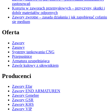
zastosowań
Korozja w zaworach przemysłowych – przyczyny, skutki i
dobór materiałów odpornych
Zawory zwrotne – zasada działania i jak zapobiegać cofaniu
się medium
Oferta
Zawory
Zasuwy
Systemy tankowania CNG
Przepustnice
Armatura uzupełniająca
Zawór kulowy z siłownikiem
Producenci
Zawory Efar
Zawory END ARMATUREN
Zawory Genebre
Zawory GSR
Zawory KHS
Zawory VIP