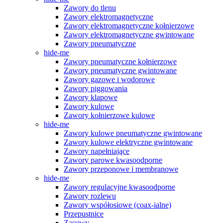
Zawory do tlenu
Zawory elektromagnetyczne
Zawory elektromagnetyczne kołnierzowe
Zawory elektromagnetyczne gwintowane
Zawory pneumatyczne
hide-me
Zawory pneumatyczne kołnierzowe
Zawory pneumatyczne gwintowane
Zawory gazowe i wodorowe
Zawory piggowania
Zawory klapowe
Zawory kulowe
Zawory kołnierzowe kulowe
hide-me
Zawory kulowe pneumatyczne gwintowane
Zawory kulowe elektryczne gwintowane
Zawory napełniające
Zawory parowe kwasoodporne
Zawory przeponowe i membranowe
hide-me
Zawory regulacyjne kwasoodporne
Zawory rozlewu
Zawory współosiowe (coax-ialne)
Przepustnice
Zasuwy