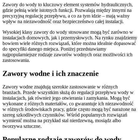
Zawory do wody to kluczowy element systemów hydraulicznych,
gdzie pełnią wiele istotnych funkcji. Pozwalają między innymi na
precyzyjną regulację przepływu, a co za tym idzie – mają ważny
wpływ na niezawodność oraz bezpieczeństwo całej instalacji.
Wysokiej klasy zawory do wody stosowane mogą być zarówno w
instalacjach domowych, jak i przemysłowych. Na rynku znajdziemy
bowiem wiele różnych rozwiązań, które można idealnie dopasować
do specyfiki danego miejsca. Poniżej przedstawiamy
najpopularniejsze rodzaje zaworów wodnych oraz możliwości ich
zastosowania.
Zawory wodne i ich znaczenie
Zawory wodne znajdują szerokie zastosowanie w różnych
branżach. Przede wszystkim służą do regulacji przepływu wody w
instalacjach, jak również jego otwierania i zamykania. Mogą być
wykonane z różnych materiałów, co gwarantuje ich niezawodność
w różnych środowiskach pracy, gdzie często mogą być narażone na
szereg szkodliwych czynników. Wśród popularnych rozwiązań
wymienić można na przykład stal nierdzewną, mosiądz albo
tworzywa sztuczne.
Popularne rodzaje zaworów do wody