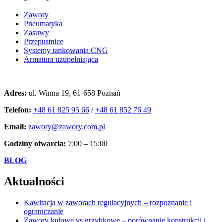
Zawory
Pneumatyka
Zasuwy
Przepustnice
Systemy tankowania CNG
Armatura uzupełniająca
Kontakt
Adres:
ul. Winna 19, 61-658 Poznań
Telefon:
+48 61 825 95 66
/
+48 61 852 76 49
Email:
zawory@zawory.com.pl
Godziny otwarcia:
7:00 – 15:00
BLOG
Aktualności
Kawitacja w zaworach regulacyjnych – rozpoznanie i
ograniczanie
Zawory kulowe vs grzybkowe – porównanie konstrukcji i