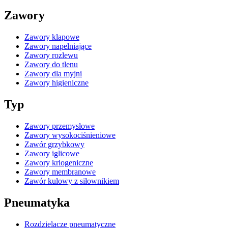
Zawory
Zawory klapowe
Zawory napełniające
Zawory rozlewu
Zawory do tlenu
Zawory dla myjni
Zawory higieniczne
Typ
Zawory przemysłowe
Zawory wysokociśnieniowe
Zawór grzybkowy
Zawory iglicowe
Zawory kriogeniczne
Zawory membranowe
Zawór kulowy z siłownikiem
Pneumatyka
Rozdzielacze pneumatyczne