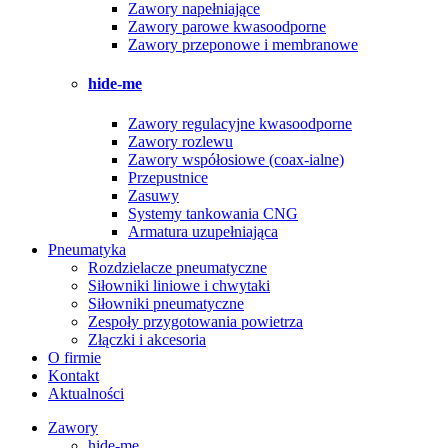
Zawory napełniające
Zawory parowe kwasoodporne
Zawory przeponowe i membranowe
hide-me
Zawory regulacyjne kwasoodporne
Zawory rozlewu
Zawory współosiowe (coax-ialne)
Przepustnice
Zasuwy
Systemy tankowania CNG
Armatura uzupełniająca
Pneumatyka
Rozdzielacze pneumatyczne
Siłowniki liniowe i chwytaki
Siłowniki pneumatyczne
Zespoły przygotowania powietrza
Złączki i akcesoria
O firmie
Kontakt
Aktualności
Zawory
hide-me