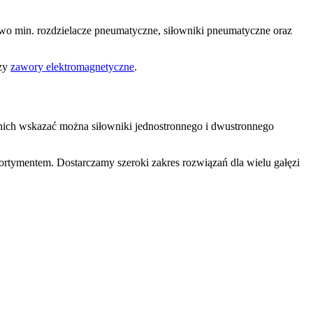
two min. rozdzielacze pneumatyczne, siłowniki pneumatyczne oraz
zy
zawory elektromagnetyczne
.
nich wskazać można siłowniki jednostronnego i dwustronnego
ortymentem. Dostarczamy szeroki zakres rozwiązań dla wielu gałęzi