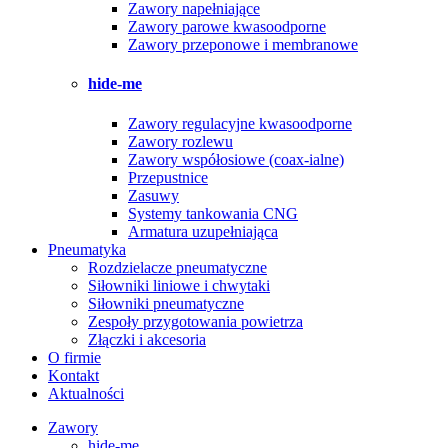
Zawory napełniające
Zawory parowe kwasoodporne
Zawory przeponowe i membranowe
hide-me
Zawory regulacyjne kwasoodporne
Zawory rozlewu
Zawory współosiowe (coax-ialne)
Przepustnice
Zasuwy
Systemy tankowania CNG
Armatura uzupełniająca
Pneumatyka
Rozdzielacze pneumatyczne
Siłowniki liniowe i chwytaki
Siłowniki pneumatyczne
Zespoły przygotowania powietrza
Złączki i akcesoria
O firmie
Kontakt
Aktualności
Zawory
hide-me