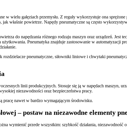
e w wielu gałęziach przemysłu. Z reguły wykorzystuje ona sprężone pow
, jak właśnie powietrze. Napędy pneumatyczne są często wykorzysty
ietrza do napędzania różnego rodzaju maszyn oraz urządzeń. Jest tec
wa użytkowania. Pneumatyka znajduje zastosowanie w automatyzacji p
ziałanie.
k rozdzielacze pneumatyczne, siłowniki liniowe i chwytaki pneumatyc
ia
zesnych linii produkcyjnych. Stosuje się ją w napędach maszyn, ur
wysokiej niezawodności oraz bezpieczeństwa pracy.
ną pracę nawet w bardzo wymagającym środowisku.
łowej – postaw na niezawodne elementy pn
a wymienić przede wszystkim: szybkość działania, niezawodność oraz