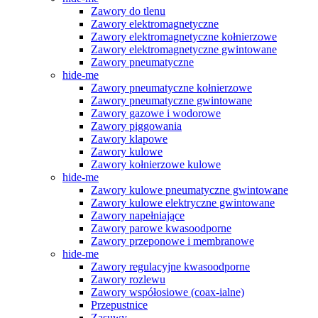
Zawory do tlenu
Zawory elektromagnetyczne
Zawory elektromagnetyczne kołnierzowe
Zawory elektromagnetyczne gwintowane
Zawory pneumatyczne
hide-me
Zawory pneumatyczne kołnierzowe
Zawory pneumatyczne gwintowane
Zawory gazowe i wodorowe
Zawory piggowania
Zawory klapowe
Zawory kulowe
Zawory kołnierzowe kulowe
hide-me
Zawory kulowe pneumatyczne gwintowane
Zawory kulowe elektryczne gwintowane
Zawory napełniające
Zawory parowe kwasoodporne
Zawory przeponowe i membranowe
hide-me
Zawory regulacyjne kwasoodporne
Zawory rozlewu
Zawory współosiowe (coax-ialne)
Przepustnice
Zasuwy