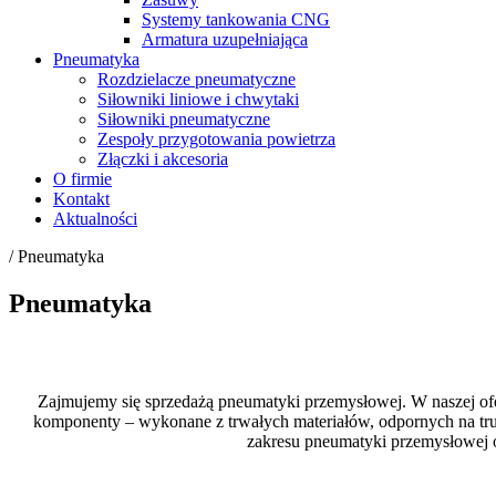
Systemy tankowania CNG
Armatura uzupełniająca
Pneumatyka
Rozdzielacze pneumatyczne
Siłowniki liniowe i chwytaki
Siłowniki pneumatyczne
Zespoły przygotowania powietrza
Złączki i akcesoria
O firmie
Kontakt
Aktualności
/
Pneumatyka
Pneumatyka
Zajmujemy się sprzedażą pneumatyki przemysłowej. W naszej ofe
komponenty – wykonane z trwałych materiałów, odpornych na trud
zakresu pneumatyki przemysłowej o