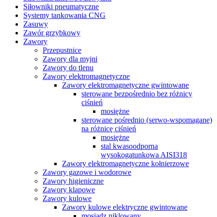
Siłowniki pneumatyczne
Systemy tankowania CNG
Zasuwy
Zawór grzybkowy
Zawory
Przepustnice
Zawory dla myjni
Zawory do tlenu
Zawory elektromagnetyczne
Zawory elektromagnetyczne gwintowane
sterowane bezpośrednio bez różnicy
ciśnień
mosiężne
sterowane pośrednio (serwo-wspomagane)
na różnicę ciśnień
mosiężne
stal kwasoodporna
wysokogatunkowa AISI318
Zawory elektromagnetyczne kołnierzowe
Zawory gazowe i wodorowe
Zawory higieniczne
Zawory klapowe
Zawory kulowe
Zawory kulowe elektryczne gwintowane
mosiądz niklowany