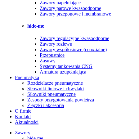
Zawory napełniające
Zawory parowe kwasoodporne
Zawory przeponowe i membranowe
hide-me
Zawory regulacyjne kwasoodporne
Zawory rozlewu
Zawory współosiowe (coax-ialne)
Przepustnice
Zasuwy
Systemy tankowania CNG
Armatura uzupełniająca
Pneumatyka
Rozdzielacze pneumatyczne
Siłowniki liniowe i chwytaki
Siłowniki pneumatyczne
Zespoły przygotowania powietrza
Złączki i akcesoria
O firmie
Kontakt
Aktualności
Zawory
hide-me