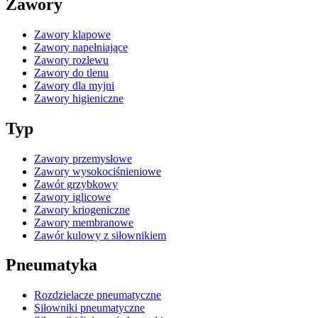
Zawory
Zawory klapowe
Zawory napełniające
Zawory rozlewu
Zawory do tlenu
Zawory dla myjni
Zawory higieniczne
Typ
Zawory przemysłowe
Zawory wysokociśnieniowe
Zawór grzybkowy
Zawory iglicowe
Zawory kriogeniczne
Zawory membranowe
Zawór kulowy z siłownikiem
Pneumatyka
Rozdzielacze pneumatyczne
Siłowniki pneumatyczne