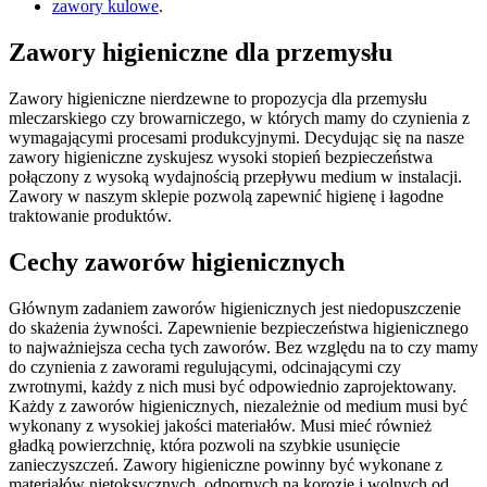
zawory kulowe
.
Zawory higieniczne dla przemysłu
Zawory higieniczne nierdzewne to propozycja dla przemysłu
mleczarskiego czy browarniczego, w których mamy do czynienia z
wymagającymi procesami produkcyjnymi. Decydując się na nasze
zawory higieniczne zyskujesz wysoki stopień bezpieczeństwa
połączony z wysoką wydajnością przepływu medium w instalacji.
Zawory w naszym sklepie pozwolą zapewnić higienę i łagodne
traktowanie produktów.
Cechy zaworów higienicznych
Głównym zadaniem zaworów higienicznych jest niedopuszczenie
do skażenia żywności. Zapewnienie bezpieczeństwa higienicznego
to najważniejsza cecha tych zaworów. Bez względu na to czy mamy
do czynienia z zaworami regulującymi, odcinającymi czy
zwrotnymi, każdy z nich musi być odpowiednio zaprojektowany.
Każdy z zaworów higienicznych, niezależnie od medium musi być
wykonany z wysokiej jakości materiałów. Musi mieć również
gładką powierzchnię, która pozwoli na szybkie usunięcie
zanieczyszczeń. Zawory higieniczne powinny być wykonane z
materiałów nietoksycznych, odpornych na korozję i wolnych od