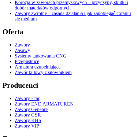
Korozja w zaworach przemysłowych – przyczyny, skutki i
dobór materiałów odpornych
Zawory zwrotne – zasada działania i jak zapobiegać cofaniu
się medium
Oferta
Zawory
Zasuwy
Systemy tankowania CNG
Przepustnice
Armatura uzupełniająca
Zawór kulowy z siłownikiem
Producenci
Zawory Efar
Zawory END ARMATUREN
Zawory Genebre
Zawory GSR
Zawory KHS
Zawory VIP