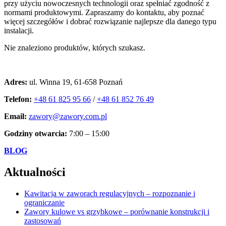
przy użyciu nowoczesnych technologii oraz spełniać zgodność z
normami produktowymi. Zapraszamy do kontaktu, aby poznać
więcej szczegółów i dobrać rozwiązanie najlepsze dla danego typu
instalacji.
Nie znaleziono produktów, których szukasz.
Kontakt
Adres:
ul. Winna 19, 61-658 Poznań
Telefon:
+48 61 825 95 66
/
+48 61 852 76 49
Email:
zawory@zawory.com.pl
Godziny otwarcia:
7:00 – 15:00
BLOG
Aktualności
Kawitacja w zaworach regulacyjnych – rozpoznanie i
ograniczanie
Zawory kulowe vs grzybkowe – porównanie konstrukcji i
zastosowań