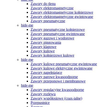
Zawory do tlenu
Zawory elektromagnetyczne
Zawory elektromagnetyczne kołnierzowe
Zawory elektromagnetyczne gwintowane
Zawory pneumatyczne
hide-me
Zawory pneumatyczne kołnierzowe
Zawory pneumatyczne gwintowane
Zawory gazowe i wodorowe
Zawory piggowania
Zawory klapowe
Zawory kulowe
Zawory kołnierzowe kulowe
hide-me
Zawory kulowe pneumatyczne gwintowane
Zawory kulowe elektryczne gwintowane
Zawory napełniające
Zawory parowe kwasoodporne
Zawory przeponowe i membranowe
hide-me
Zawory regulacyjne kwasoodporne
Zawory rozlewu
Zawory współosiowe (coax-ialne)
Przepustnice
Zasuwy