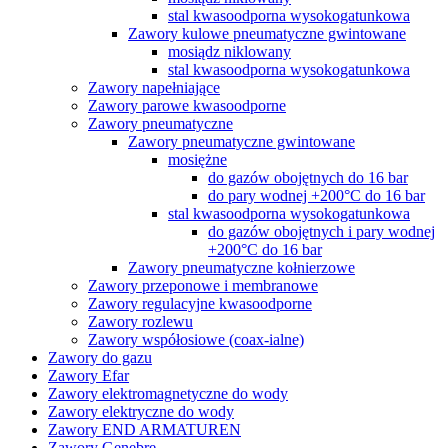
stal kwasoodporna wysokogatunkowa
Zawory kulowe pneumatyczne gwintowane
mosiądz niklowany
stal kwasoodporna wysokogatunkowa
Zawory napełniające
Zawory parowe kwasoodporne
Zawory pneumatyczne
Zawory pneumatyczne gwintowane
mosiężne
do gazów obojętnych do 16 bar
do pary wodnej +200°C do 16 bar
stal kwasoodporna wysokogatunkowa
do gazów obojętnych i pary wodnej
+200°C do 16 bar
Zawory pneumatyczne kołnierzowe
Zawory przeponowe i membranowe
Zawory regulacyjne kwasoodporne
Zawory rozlewu
Zawory współosiowe (coax-ialne)
Zawory do gazu
Zawory Efar
Zawory elektromagnetyczne do wody
Zawory elektryczne do wody
Zawory END ARMATUREN
Zawory Genebre