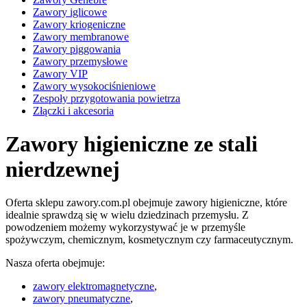
Zawory iglicowe
Zawory kriogeniczne
Zawory membranowe
Zawory piggowania
Zawory przemysłowe
Zawory VIP
Zawory wysokociśnieniowe
Zespoły przygotowania powietrza
Złączki i akcesoria
Zawory higieniczne ze stali
nierdzewnej
Oferta sklepu zawory.com.pl obejmuje zawory higieniczne, które
idealnie sprawdzą się w wielu dziedzinach przemysłu. Z
powodzeniem możemy wykorzystywać je w przemyśle
spożywczym, chemicznym, kosmetycznym czy farmaceutycznym.
Nasza oferta obejmuje:
zawory elektromagnetyczne
,
zawory pneumatyczne
,