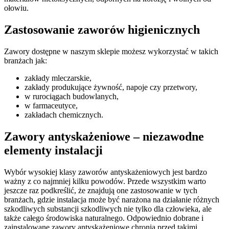
ołowiu.
Zastosowanie zaworów higienicznych
Zawory dostępne w naszym sklepie możesz wykorzystać w takich
branżach jak:
zakłady mleczarskie,
zakłady produkujące żywność, napoje czy przetwory,
w rurociągach budowlanych,
w farmaceutyce,
zakładach chemicznych.
Zawory antyskażeniowe – niezawodne
elementy instalacji
Wybór wysokiej klasy zaworów antyskażeniowych jest bardzo
ważny z co najmniej kilku powodów. Przede wszystkim warto
jeszcze raz podkreślić, że znajdują one zastosowanie w tych
branżach, gdzie instalacja może być narażona na działanie różnych
szkodliwych substancji szkodliwych nie tylko dla człowieka, ale
także całego środowiska naturalnego. Odpowiednio dobrane i
zainstalowane zawory antyskażeniowe chronią przed takimi