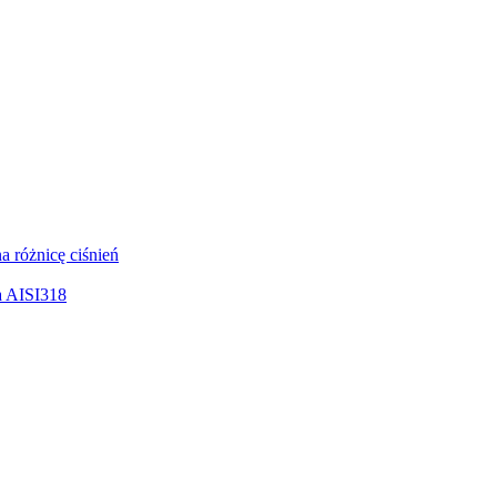
 różnicę ciśnień
a AISI318