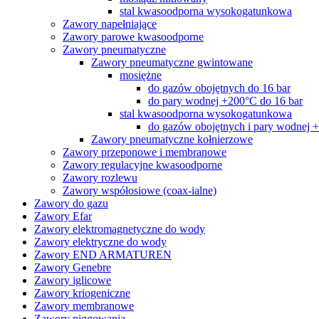
stal kwasoodporna wysokogatunkowa
Zawory napełniające
Zawory parowe kwasoodporne
Zawory pneumatyczne
Zawory pneumatyczne gwintowane
mosiężne
do gazów obojętnych do 16 bar
do pary wodnej +200°C do 16 bar
stal kwasoodporna wysokogatunkowa
do gazów obojętnych i pary wodnej 
Zawory pneumatyczne kołnierzowe
Zawory przeponowe i membranowe
Zawory regulacyjne kwasoodporne
Zawory rozlewu
Zawory współosiowe (coax-ialne)
Zawory do gazu
Zawory Efar
Zawory elektromagnetyczne do wody
Zawory elektryczne do wody
Zawory END ARMATUREN
Zawory Genebre
Zawory iglicowe
Zawory kriogeniczne
Zawory membranowe
Zawory piggowania