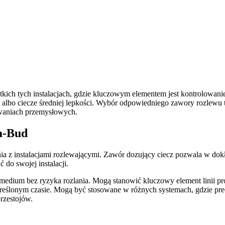
kich tych instalacjach, gdzie kluczowym elementem jest kontrolowanie
 albo ciecze średniej lepkości. Wybór odpowiedniego zawory rozlew
sowaniach przemysłowych.
a-Bud
a z instalacjami rozlewającymi. Zawór dozujący ciecz pozwala w dok
do swojej instalacji.
dium bez ryzyka rozlania. Mogą stanowić kluczowy element linii produ
kreślonym czasie. Mogą być stosowane w różnych systemach, gdzie pr
rzestojów.