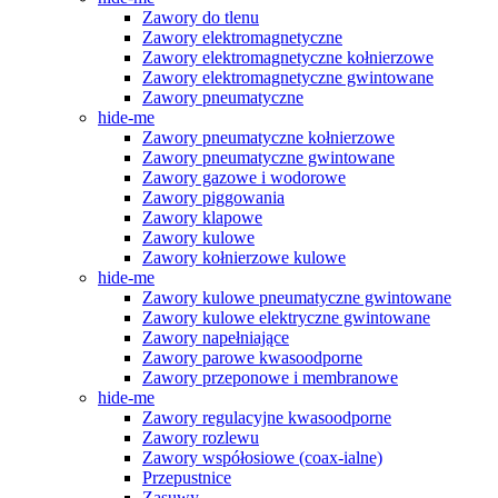
Zawory do tlenu
Zawory elektromagnetyczne
Zawory elektromagnetyczne kołnierzowe
Zawory elektromagnetyczne gwintowane
Zawory pneumatyczne
hide-me
Zawory pneumatyczne kołnierzowe
Zawory pneumatyczne gwintowane
Zawory gazowe i wodorowe
Zawory piggowania
Zawory klapowe
Zawory kulowe
Zawory kołnierzowe kulowe
hide-me
Zawory kulowe pneumatyczne gwintowane
Zawory kulowe elektryczne gwintowane
Zawory napełniające
Zawory parowe kwasoodporne
Zawory przeponowe i membranowe
hide-me
Zawory regulacyjne kwasoodporne
Zawory rozlewu
Zawory współosiowe (coax-ialne)
Przepustnice
Zasuwy