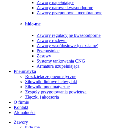
Zawory napełniające
Zawory parowe kwasoodporne
Zawory przeponowe i membranowe
hide-me
Zawory regulacyjne kwasoodporne
Zawory rozlewu
Zawory współosiowe (coax-ialne)
Przepustnice
Zasuwy
Systemy tankowania CNG
Armatura uzupełniająca
Pneumatyka
Rozdzielacze pneumatyczne
Siłowniki liniowe i chwytaki
Siłowniki pneumatyczne
Zespoły przygotowania powietrza
Złączki i akcesoria
O firmie
Kontakt
Aktualności
Zawory
hide-me