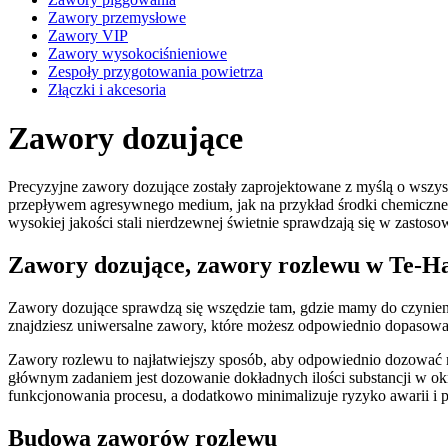
Zawory przemysłowe
Zawory VIP
Zawory wysokociśnieniowe
Zespoły przygotowania powietrza
Złączki i akcesoria
Zawory dozujące
Precyzyjne zawory dozujące zostały zaprojektowane z myślą o wszyst
przepływem agresywnego medium, jak na przykład środki chemiczne
wysokiej jakości stali nierdzewnej świetnie sprawdzają się w zasto
Zawory dozujące, zawory rozlewu w Te-H
Zawory dozujące sprawdzą się wszędzie tam, gdzie mamy do czynieni
znajdziesz uniwersalne zawory, które możesz odpowiednio dopasować 
Zawory rozlewu to najłatwiejszy sposób, aby odpowiednio dozować me
głównym zadaniem jest dozowanie dokładnych ilości substancji w o
funkcjonowania procesu, a dodatkowo minimalizuje ryzyko awarii i p
Budowa zaworów rozlewu