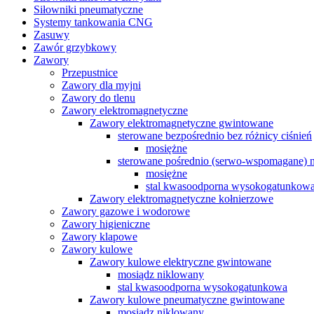
Siłowniki pneumatyczne
Systemy tankowania CNG
Zasuwy
Zawór grzybkowy
Zawory
Przepustnice
Zawory dla myjni
Zawory do tlenu
Zawory elektromagnetyczne
Zawory elektromagnetyczne gwintowane
sterowane bezpośrednio bez różnicy ciśnień
mosiężne
sterowane pośrednio (serwo-wspomagane) na
mosiężne
stal kwasoodporna wysokogatunkow
Zawory elektromagnetyczne kołnierzowe
Zawory gazowe i wodorowe
Zawory higieniczne
Zawory klapowe
Zawory kulowe
Zawory kulowe elektryczne gwintowane
mosiądz niklowany
stal kwasoodporna wysokogatunkowa
Zawory kulowe pneumatyczne gwintowane
mosiądz niklowany