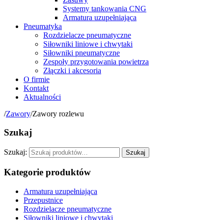
Systemy tankowania CNG
Armatura uzupełniająca
Pneumatyka
Rozdzielacze pneumatyczne
Siłowniki liniowe i chwytaki
Siłowniki pneumatyczne
Zespoły przygotowania powietrza
Złączki i akcesoria
O firmie
Kontakt
Aktualności
/
Zawory
/
Zawory rozlewu
Szukaj
Szukaj:
Szukaj
Kategorie produktów
Armatura uzupełniająca
Przepustnice
Rozdzielacze pneumatyczne
Siłowniki liniowe i chwytaki