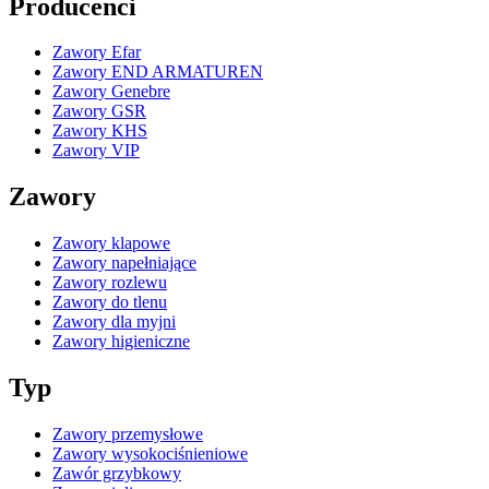
Producenci
Zawory Efar
Zawory END ARMATUREN
Zawory Genebre
Zawory GSR
Zawory KHS
Zawory VIP
Zawory
Zawory klapowe
Zawory napełniające
Zawory rozlewu
Zawory do tlenu
Zawory dla myjni
Zawory higieniczne
Typ
Zawory przemysłowe
Zawory wysokociśnieniowe
Zawór grzybkowy