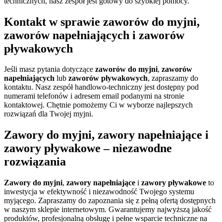
technicznych, nasz zespół jest gotowy do szybkiej pomocy.
Kontakt w sprawie zaworów do myjni,
zaworów napełniających i zaworów
pływakowych
Jeśli masz pytania dotyczące
zaworów do myjni
,
zaworów
napełniających
lub
zaworów pływakowych
, zapraszamy do
kontaktu. Nasz zespół handlowo-techniczny jest dostępny pod
numerami telefonów i adresem email podanymi na stronie
kontaktowej. Chętnie pomożemy Ci w wyborze najlepszych
rozwiązań dla Twojej myjni.
Zawory do myjni, zawory napełniające i
zawory pływakowe – niezawodne
rozwiązania
Zawory do myjni
,
zawory napełniające
i
zawory pływakowe
to
inwestycja w efektywność i niezawodność Twojego systemu
myjącego. Zapraszamy do zapoznania się z pełną ofertą dostępnych
w naszym sklepie internetowym. Gwarantujemy najwyższą jakość
produktów, profesjonalną obsługę i pełne wsparcie techniczne na