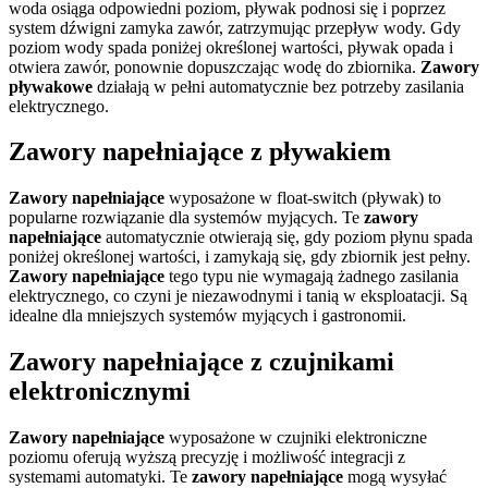
woda osiąga odpowiedni poziom, pływak podnosi się i poprzez
system dźwigni zamyka zawór, zatrzymując przepływ wody. Gdy
poziom wody spada poniżej określonej wartości, pływak opada i
otwiera zawór, ponownie dopuszczając wodę do zbiornika.
Zawory
pływakowe
działają w pełni automatycznie bez potrzeby zasilania
elektrycznego.
Zawory napełniające z pływakiem
Zawory napełniające
wyposażone w float-switch (pływak) to
popularne rozwiązanie dla systemów myjących. Te
zawory
napełniające
automatycznie otwierają się, gdy poziom płynu spada
poniżej określonej wartości, i zamykają się, gdy zbiornik jest pełny.
Zawory napełniające
tego typu nie wymagają żadnego zasilania
elektrycznego, co czyni je niezawodnymi i tanią w eksploatacji. Są
idealne dla mniejszych systemów myjących i gastronomii.
Zawory napełniające z czujnikami
elektronicznymi
Zawory napełniające
wyposażone w czujniki elektroniczne
poziomu oferują wyższą precyzję i możliwość integracji z
systemami automatyki. Te
zawory napełniające
mogą wysyłać