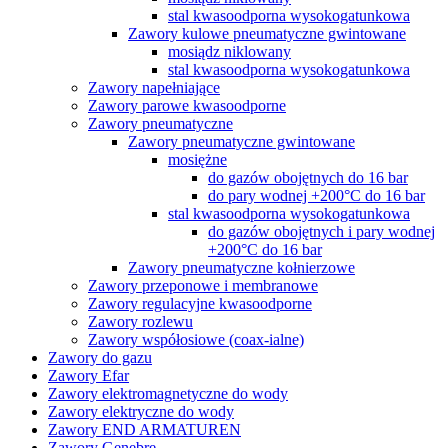
stal kwasoodporna wysokogatunkowa
Zawory kulowe pneumatyczne gwintowane
mosiądz niklowany
stal kwasoodporna wysokogatunkowa
Zawory napełniające
Zawory parowe kwasoodporne
Zawory pneumatyczne
Zawory pneumatyczne gwintowane
mosiężne
do gazów obojętnych do 16 bar
do pary wodnej +200°C do 16 bar
stal kwasoodporna wysokogatunkowa
do gazów obojętnych i pary wodnej
+200°C do 16 bar
Zawory pneumatyczne kołnierzowe
Zawory przeponowe i membranowe
Zawory regulacyjne kwasoodporne
Zawory rozlewu
Zawory współosiowe (coax-ialne)
Zawory do gazu
Zawory Efar
Zawory elektromagnetyczne do wody
Zawory elektryczne do wody
Zawory END ARMATUREN
Zawory Genebre