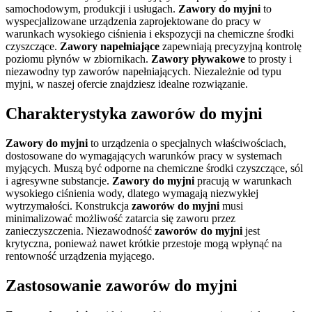
samochodowym, produkcji i usługach.
Zawory do myjni
to
wyspecjalizowane urządzenia zaprojektowane do pracy w
warunkach wysokiego ciśnienia i ekspozycji na chemiczne środki
czyszczące.
Zawory napełniające
zapewniają precyzyjną kontrolę
poziomu płynów w zbiornikach.
Zawory pływakowe
to prosty i
niezawodny typ zaworów napełniających. Niezależnie od typu
myjni, w naszej ofercie znajdziesz idealne rozwiązanie.
Charakterystyka zaworów do myjni
Zawory do myjni
to urządzenia o specjalnych właściwościach,
dostosowane do wymagających warunków pracy w systemach
myjących. Muszą być odporne na chemiczne środki czyszczące, sól
i agresywne substancje.
Zawory do myjni
pracują w warunkach
wysokiego ciśnienia wody, dlatego wymagają niezwykłej
wytrzymałości. Konstrukcja
zaworów do myjni
musi
minimalizować możliwość zatarcia się zaworu przez
zanieczyszczenia. Niezawodność
zaworów do myjni
jest
krytyczna, ponieważ nawet krótkie przestoje mogą wpłynąć na
rentowność urządzenia myjącego.
Zastosowanie zaworów do myjni