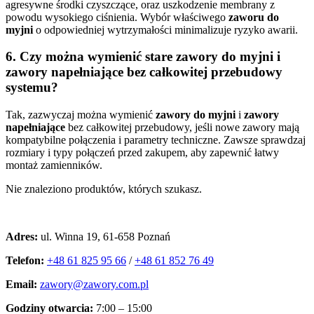
agresywne środki czyszczące, oraz uszkodzenie membrany z
powodu wysokiego ciśnienia. Wybór właściwego
zaworu do
myjni
o odpowiedniej wytrzymałości minimalizuje ryzyko awarii.
6. Czy można wymienić stare zawory do myjni i
zawory napełniające bez całkowitej przebudowy
systemu?
Tak, zazwyczaj można wymienić
zawory do myjni
i
zawory
napełniające
bez całkowitej przebudowy, jeśli nowe zawory mają
kompatybilne połączenia i parametry techniczne. Zawsze sprawdzaj
rozmiary i typy połączeń przed zakupem, aby zapewnić łatwy
montaż zamienniкów.
Nie znaleziono produktów, których szukasz.
Kontakt
Adres:
ul. Winna 19, 61-658 Poznań
Telefon:
+48 61 825 95 66
/
+48 61 852 76 49
Email:
zawory@zawory.com.pl
Godziny otwarcia:
7:00 – 15:00