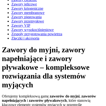
Zawory iglicowe
Zawory kriogeniczne
Zawory membranowe
Zawory piggowania
Zawory przemysłowe
Zawory VIP
Zawory wysokociśnieniowe
Zespoły przygotowania powietrza
Złączki i akcesoria
Zawory do myjni, zawory
napełniające i zawory
pływakowe – kompleksowe
rozwiązania dla systemów
myjących
Oferujemy kompleksową gamę
zaworów do myjni
,
zaworów
napełniających
i
zaworów pływakowych
, które stanowią
kluczowe elementy systemów myjących w przemyśle