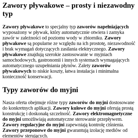
Zawory pływakowe – prosty i niezawodny
typ
Zawory pływakowe
to specjalny typ
zaworów napełniających
wyposażony w pływak, który automatycznie otwiera i zamyka
zawór w zależności od poziomu wody w zbiorniku.
Zawory
pływakowe
są popularne ze względu na ich prostotę, niezawodność
i brak wymagań dotyczących zasilania elektrycznego.
Zawory
pływakowe
znajdują szerokie zastosowanie w myjniach
samochodowych, gastronomii i innych systemach wymagających
automatycznego uzupełniania płynów. Zalety
zaworów
pływakowych
to niskie koszty, łatwa instalacja i minimalna
konieczność konserwacji.
Typy zaworów do myjni
Nasza oferta obejmuje różne typy
zaworów do myjni
dostosowane
do konkretnych aplikacji.
Zawory kulowe do myjni
oferują prostą
konstrukcję i doskonałą szczelność.
Zawory elektromagnetyczne
do myjni
umożliwiają automatyczne sterowanie przepływem.
Zawory regulacyjne do myjni
zapewniają kontrolę ciśnienia.
Zawory przeponowe do myjni
gwarantują izolację mediów od
elementów sterujących.