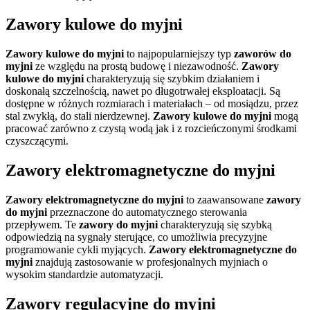
Zawory kulowe do myjni
Zawory kulowe do myjni
to najpopularniejszy typ
zaworów do
myjni
ze względu na prostą budowę i niezawodność.
Zawory
kulowe do myjni
charakteryzują się szybkim działaniem i
doskonałą szczelnością, nawet po długotrwałej eksploatacji. Są
dostępne w różnych rozmiarach i materiałach – od mosiądzu, przez
stal zwykłą, do stali nierdzewnej.
Zawory kulowe do myjni
mogą
pracować zarówno z czystą wodą jak i z rozcieńczonymi środkami
czyszczącymi.
Zawory elektromagnetyczne do myjni
Zawory elektromagnetyczne do myjni
to zaawansowane
zawory
do myjni
przeznaczone do automatycznego sterowania
przepływem. Te
zawory do myjni
charakteryzują się szybką
odpowiedzią na sygnały sterujące, co umożliwia precyzyjne
programowanie cykli myjących.
Zawory elektromagnetyczne do
myjni
znajdują zastosowanie w profesjonalnych myjniach o
wysokim standardzie automatyzacji.
Zawory regulacyjne do myjni