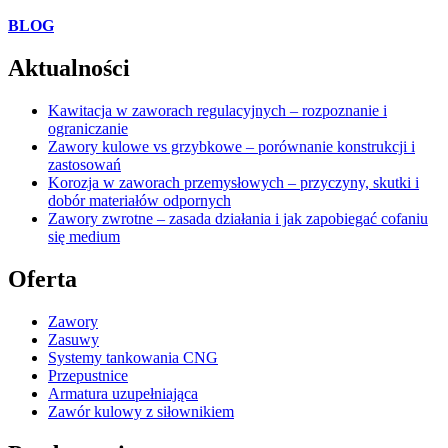
BLOG
Aktualności
Kawitacja w zaworach regulacyjnych – rozpoznanie i
ograniczanie
Zawory kulowe vs grzybkowe – porównanie konstrukcji i
zastosowań
Korozja w zaworach przemysłowych – przyczyny, skutki i
dobór materiałów odpornych
Zawory zwrotne – zasada działania i jak zapobiegać cofaniu
się medium
Oferta
Zawory
Zasuwy
Systemy tankowania CNG
Przepustnice
Armatura uzupełniająca
Zawór kulowy z siłownikiem