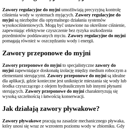
Zawory regulacyjne do myjni
umożliwiają precyzyjną kontrolę
ciśnienia wody w systemach myjących.
Zawory regulacyjne do
myjni
są niezbędne dla optymalnego działania systemów
wysokociśnieniowych. Mogą być ustawione na określone ciśnienie,
zapewniając efektywne czyszczenie bez ryzyka uszkodzenia
przedmiotów poddawanych myciu.
Zawory regulacyjne do myjni
pomagają również w oszczędzaniu wody i energii.
Zawory przeponowe do myjni
Zawory przeponowe do myjni
to specjalistyczne
zawory do
myjni
zapewniające doskonałą izolację między medium roboczym a
elementami sterującymi.
Zawory przeponowe do myjni
są idealne
dla aplikacji, gdzie konieczne jest uniknięcie mieszania się wody lub
środka czyszczącego z olejem hydraulicznym lub innymi płynami
sterujących.
Zawory przeponowe do myjni
charakteryzują się
wysoką szczelnością i łatwością konserwacji.
Jak działają zawory pływakowe?
Zawory pływakowe
pracują na zasadzie mechanicznego pływaka,
który unosi się wraz ze wzrostem poziomu wody w zbiorniku. Gdy