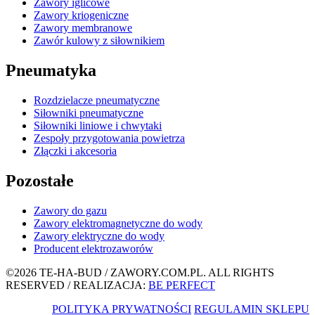
Zawory iglicowe
Zawory kriogeniczne
Zawory membranowe
Zawór kulowy z siłownikiem
Pneumatyka
Rozdzielacze pneumatyczne
Siłowniki pneumatyczne
Siłowniki liniowe i chwytaki
Zespoły przygotowania powietrza
Złączki i akcesoria
Pozostałe
Zawory do gazu
Zawory elektromagnetyczne do wody
Zawory elektryczne do wody
Producent elektrozaworów
©2026 TE-HA-BUD / ZAWORY.COM.PL. ALL RIGHTS
RESERVED / REALIZACJA:
BE PERFECT
POLITYKA PRYWATNOŚCI
REGULAMIN SKLEPU