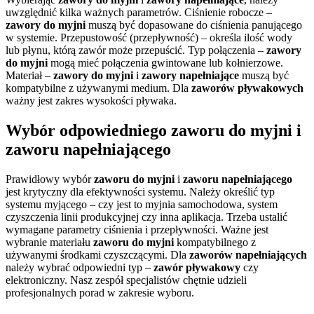
uwzględnić kilka ważnych parametrów. Ciśnienie robocze –
zawory do myjni
muszą być dopasowane do ciśnienia panującego
w systemie. Przepustowość (przepływność) – określa ilość wody
lub płynu, którą zawór może przepuścić. Typ połączenia –
zawory
do myjni
mogą mieć połączenia gwintowane lub kołnierzowe.
Materiał –
zawory do myjni
i
zawory napełniające
muszą być
kompatybilne z używanymi medium. Dla
zaworów pływakowych
ważny jest zakres wysokości pływaka.
Wybór odpowiedniego zaworu do myjni i
zaworu napełniającego
Prawidłowy wybór
zaworu do myjni
i
zaworu napełniającego
jest krytyczny dla efektywności systemu. Należy określić typ
systemu myjącego – czy jest to myjnia samochodowa, system
czyszczenia linii produkcyjnej czy inna aplikacja. Trzeba ustalić
wymagane parametry ciśnienia i przepływności. Ważne jest
wybranie materiału
zaworu do myjni
kompatybilnego z
używanymi środkami czyszczącymi. Dla
zaworów napełniających
należy wybrać odpowiedni typ –
zawór pływakowy
czy
elektroniczny. Nasz zespół specjalistów chętnie udzieli
profesjonalnych porad w zakresie wyboru.