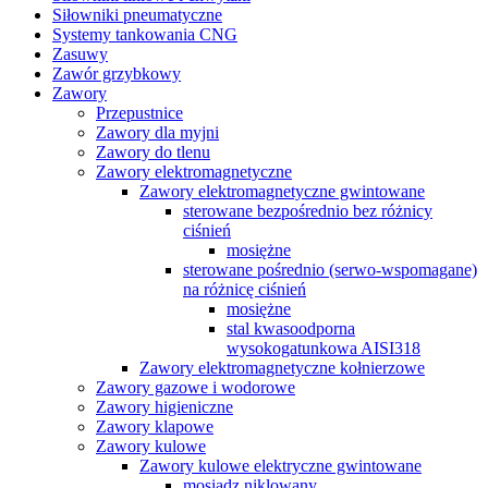
Siłowniki pneumatyczne
Systemy tankowania CNG
Zasuwy
Zawór grzybkowy
Zawory
Przepustnice
Zawory dla myjni
Zawory do tlenu
Zawory elektromagnetyczne
Zawory elektromagnetyczne gwintowane
sterowane bezpośrednio bez różnicy
ciśnień
mosiężne
sterowane pośrednio (serwo-wspomagane)
na różnicę ciśnień
mosiężne
stal kwasoodporna
wysokogatunkowa AISI318
Zawory elektromagnetyczne kołnierzowe
Zawory gazowe i wodorowe
Zawory higieniczne
Zawory klapowe
Zawory kulowe
Zawory kulowe elektryczne gwintowane
mosiądz niklowany