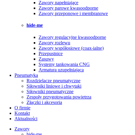
Zawory napełniające
Zawory parowe kwasoodporne
Zawory przeponowe i membranowe
hide-me
Zawory regulacyjne kwasoodporne
Zawory rozlewu
Zawory współosiowe (coax-ialne)
Przepustnice
Zasuwy
Systemy tankowania CNG
Armatura uzupełniająca
Pneumatyka
Rozdzielacze pneumatyczne
Siłowniki liniowe i chwytaki
Siłowniki pneumatyczne
Zespoły przygotowania powietrza
Złączki i akcesoria
O firmie
Kontakt
Aktualności
Zawory
hide-me