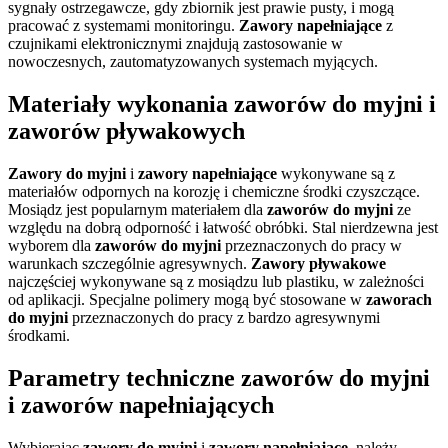
sygnały ostrzegawcze, gdy zbiornik jest prawie pusty, i mogą
pracować z systemami monitoringu.
Zawory napełniające
z
czujnikami elektronicznymi znajdują zastosowanie w
nowoczesnych, zautomatyzowanych systemach myjących.
Materiały wykonania zaworów do myjni i
zaworów pływakowych
Zawory do myjni
i
zawory napełniające
wykonywane są z
materiałów odpornych na korozję i chemiczne środki czyszczące.
Mosiądz jest popularnym materiałem dla
zaworów do myjni
ze
względu na dobrą odporność i łatwość obróbki. Stal nierdzewna jest
wyborem dla
zaworów do myjni
przeznaczonych do pracy w
warunkach szczególnie agresywnych.
Zawory pływakowe
najczęściej wykonywane są z mosiądzu lub plastiku, w zależności
od aplikacji. Specjalne polimery mogą być stosowane w
zaworach
do myjni
przeznaczonych do pracy z bardzo agresywnymi
środkami.
Parametry techniczne zaworów do myjni
i zaworów napełniających
Wybierając
zawory do myjni
i
zawory napełniające
, należy