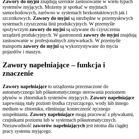
Zawory do myjni
znajdują szerokie zastosowanie w wielu typach
systemów myjących. Możemy je spotkać w myjniach
samochodowych, zarówno w systemach bezkontaktowych jak i
szczotkowych.
Zawory do myjni
są niezbędne w przemysłowych
systemach czyszczenia linii produkcyjnych. W przemyśle
spożywczym
zawory do myjni
są używane do czyszczenia
urządzeń produkcyjnych. W gastronomii
zawory do myjni
znajdują
zastosowanie w profesjonalnych zmywarkach. W przemyśle
transportu
zawory do myjni
są wykorzystywane do mycia
pojazdów i maszyn.
Zawory napełniające – funkcja i
znaczenie
Zawory napełniające
to urządzenia przeznaczone do
automatycznego lub półautomatycznego sterowania poziomem
płynów w zbiornikach systemów myjących.
Zawory napełniające
zapewniają stały poziom środka czyszczącego, wody lub innego
medium w zbiorniku, eliminując konieczność ręcznego
uzupełniania.
Zawory napełniające
mogą pracować z pływakami,
czujnikami poziomu lub w systemach półautomatycznych.
Niezawodność
zaworów napełniających
jest istotna dla ciągłej
pracy systemu myjącego.