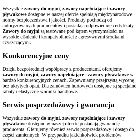
Wszystkie
zawory do myjni
,
zawory napełniające
i
zawory
pływakowe
dostępne w naszej ofercie spełniają międzynarodowe
normy bezpieczeństwa i jakości. Produkty pochodzą od
autoryzowanych producentów i posiadają odpowiednie certyfikaty.
Zawory do myjni
są testowane pod kątem wytrzymałości na
wysokie ciśnienie i kompatybilności z agresywnymi środkami
czyszczącymi.
Konkurencyjne ceny
Dzięki bezpośredniej współpracy z producentami, oferujemy
zawory do myjni
,
zawory napełniające
i
zawory pływakowe
w
bardzo konkurencyjnych cenach. Zapewniamy przejrzystą wycenę
bez ukrytych opłat. Dla zamówień hurtowych dostępne są specjalne
rabaty i elastyczne warunki handlowe.
Serwis posprzedażowy i gwarancja
Wszystkie
zawory do myjni
,
zawory napełniające
i
zawory
pływakowe
dostępne w naszej ofercie posiadają gwarancję
producenta. Oferujemy również serwis posprzedażowy i dostęp do
części zamiennych. W przypadku jakichkolwiek problemów