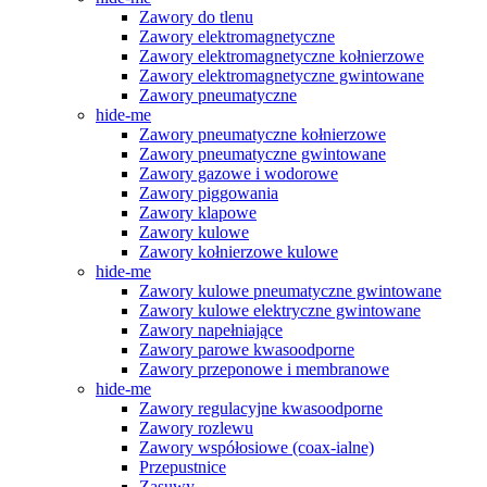
Zawory do tlenu
Zawory elektromagnetyczne
Zawory elektromagnetyczne kołnierzowe
Zawory elektromagnetyczne gwintowane
Zawory pneumatyczne
hide-me
Zawory pneumatyczne kołnierzowe
Zawory pneumatyczne gwintowane
Zawory gazowe i wodorowe
Zawory piggowania
Zawory klapowe
Zawory kulowe
Zawory kołnierzowe kulowe
hide-me
Zawory kulowe pneumatyczne gwintowane
Zawory kulowe elektryczne gwintowane
Zawory napełniające
Zawory parowe kwasoodporne
Zawory przeponowe i membranowe
hide-me
Zawory regulacyjne kwasoodporne
Zawory rozlewu
Zawory współosiowe (coax-ialne)
Przepustnice
Zasuwy