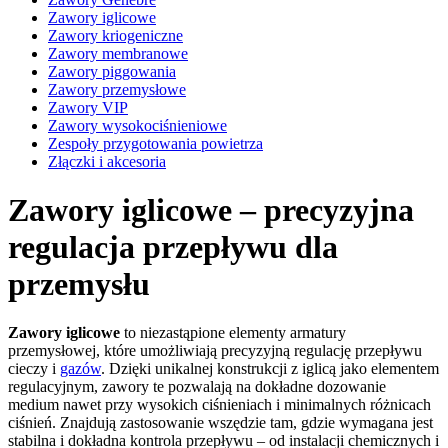
Zawory iglicowe
Zawory kriogeniczne
Zawory membranowe
Zawory piggowania
Zawory przemysłowe
Zawory VIP
Zawory wysokociśnieniowe
Zespoły przygotowania powietrza
Złączki i akcesoria
Zawory iglicowe – precyzyjna
regulacja przepływu dla
przemysłu
Zawory iglicowe
to niezastąpione elementy armatury
przemysłowej, które umożliwiają precyzyjną regulację przepływu
cieczy i
gazów
. Dzięki unikalnej konstrukcji z iglicą jako elementem
regulacyjnym, zawory te pozwalają na dokładne dozowanie
medium nawet przy wysokich ciśnieniach i minimalnych różnicach
ciśnień. Znajdują zastosowanie wszędzie tam, gdzie wymagana jest
stabilna i dokładna kontrola przepływu – od instalacji chemicznych i