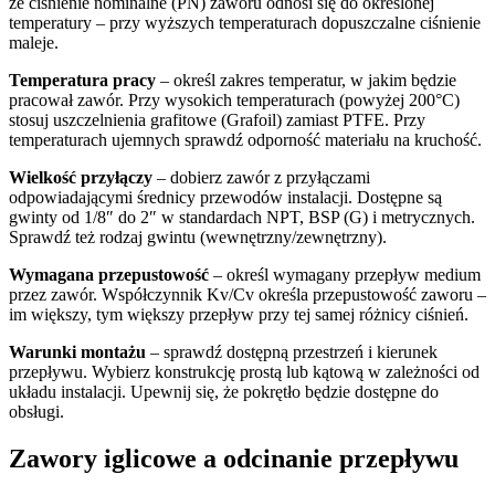
że ciśnienie nominalne (PN) zaworu odnosi się do określonej
temperatury – przy wyższych temperaturach dopuszczalne ciśnienie
maleje.
Temperatura pracy
– określ zakres temperatur, w jakim będzie
pracował zawór. Przy wysokich temperaturach (powyżej 200°C)
stosuj uszczelnienia grafitowe (Grafoil) zamiast PTFE. Przy
temperaturach ujemnych sprawdź odporność materiału na kruchość.
Wielkość przyłączy
– dobierz zawór z przyłączami
odpowiadającymi średnicy przewodów instalacji. Dostępne są
gwinty od 1/8″ do 2″ w standardach NPT, BSP (G) i metrycznych.
Sprawdź też rodzaj gwintu (wewnętrzny/zewnętrzny).
Wymagana przepustowość
– określ wymagany przepływ medium
przez zawór. Współczynnik Kv/Cv określa przepustowość zaworu –
im większy, tym większy przepływ przy tej samej różnicy ciśnień.
Warunki montażu
– sprawdź dostępną przestrzeń i kierunek
przepływu. Wybierz konstrukcję prostą lub kątową w zależności od
układu instalacji. Upewnij się, że pokrętło będzie dostępne do
obsługi.
Zawory iglicowe a odcinanie przepływu