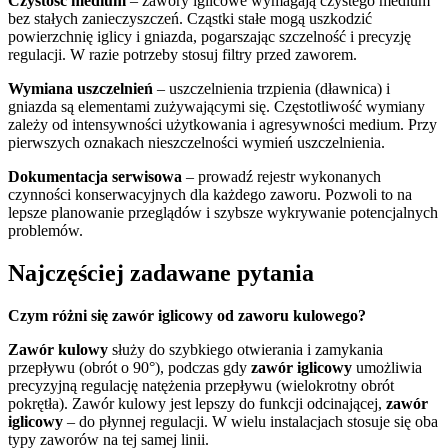
Czystość medium
– zawory iglicowe wymagają czystego medium
bez stałych zanieczyszczeń. Cząstki stałe mogą uszkodzić
powierzchnię iglicy i gniazda, pogarszając szczelność i precyzję
regulacji. W razie potrzeby stosuj filtry przed zaworem.
Wymiana uszczelnień
– uszczelnienia trzpienia (dławnica) i
gniazda są elementami zużywającymi się. Częstotliwość wymiany
zależy od intensywności użytkowania i agresywności medium. Przy
pierwszych oznakach nieszczelności wymień uszczelnienia.
Dokumentacja serwisowa
– prowadź rejestr wykonanych
czynności konserwacyjnych dla każdego zaworu. Pozwoli to na
lepsze planowanie przeglądów i szybsze wykrywanie potencjalnych
problemów.
Najczęściej zadawane pytania
Czym różni się zawór iglicowy od zaworu kulowego?
Zawór kulowy
służy do szybkiego otwierania i zamykania
przepływu (obrót o 90°), podczas gdy
zawór iglicowy
umożliwia
precyzyjną regulację natężenia przepływu (wielokrotny obrót
pokrętła). Zawór kulowy jest lepszy do funkcji odcinającej,
zawór
iglicowy
– do płynnej regulacji. W wielu instalacjach stosuje się oba
typy zaworów na tej samej linii.