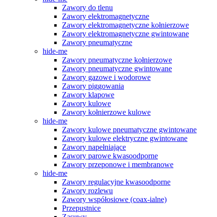
Zawory do tlenu
Zawory elektromagnetyczne
Zawory elektromagnetyczne kołnierzowe
Zawory elektromagnetyczne gwintowane
Zawory pneumatyczne
hide-me
Zawory pneumatyczne kołnierzowe
Zawory pneumatyczne gwintowane
Zawory gazowe i wodorowe
Zawory piggowania
Zawory klapowe
Zawory kulowe
Zawory kołnierzowe kulowe
hide-me
Zawory kulowe pneumatyczne gwintowane
Zawory kulowe elektryczne gwintowane
Zawory napełniające
Zawory parowe kwasoodporne
Zawory przeponowe i membranowe
hide-me
Zawory regulacyjne kwasoodporne
Zawory rozlewu
Zawory współosiowe (coax-ialne)
Przepustnice
Zasuwy