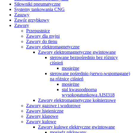
Siłowniki pneumatyczne
Systemy tankowania CNG
Zasuwy
Zawór grzybkowy
Zawory
Przepustnice
Zawory dla myjni
Zawory do tlenu
Zawory elektromagnetyczne
Zawory elektromagnetyczne gwintowane
sterowane bezpośrednio bez różnicy
ciśnień
mosiężne
sterowane pośrednio (serwo-wspomagane)
na różnicę ciśnień
mosiężne
stal kwasoodporna
wysokogatunkowa AISI318
Zawory elektromagnetyczne kołnierzowe
Zawory gazowe i wodorowe
Zawory higieniczne
Zawory klapowe
Zawory kulowe
Zawory kulowe elektryczne gwintowane
mosiądz niklowany