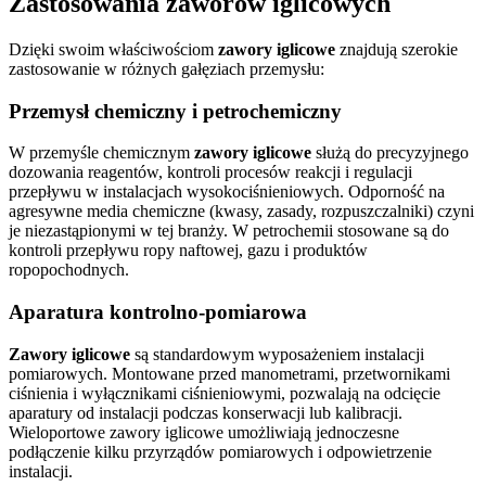
Zastosowania zaworów iglicowych
Dzięki swoim właściwościom
zawory iglicowe
znajdują szerokie
zastosowanie w różnych gałęziach przemysłu:
Przemysł chemiczny i petrochemiczny
W przemyśle chemicznym
zawory iglicowe
służą do precyzyjnego
dozowania reagentów, kontroli procesów reakcji i regulacji
przepływu w instalacjach wysokociśnieniowych. Odporność na
agresywne media chemiczne (kwasy, zasady, rozpuszczalniki) czyni
je niezastąpionymi w tej branży. W petrochemii stosowane są do
kontroli przepływu ropy naftowej, gazu i produktów
ropopochodnych.
Aparatura kontrolno-pomiarowa
Zawory iglicowe
są standardowym wyposażeniem instalacji
pomiarowych. Montowane przed manometrami, przetwornikami
ciśnienia i wyłącznikami ciśnieniowymi, pozwalają na odcięcie
aparatury od instalacji podczas konserwacji lub kalibracji.
Wieloportowe zawory iglicowe umożliwiają jednoczesne
podłączenie kilku przyrządów pomiarowych i odpowietrzenie
instalacji.