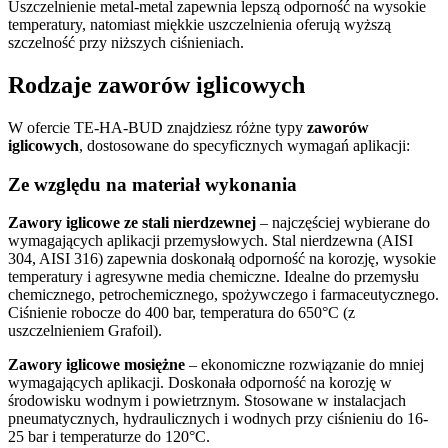
Uszczelnienie metal-metal zapewnia lepszą odporność na wysokie
temperatury, natomiast miękkie uszczelnienia oferują wyższą
szczelność przy niższych ciśnieniach.
Rodzaje zaworów iglicowych
W ofercie TE-HA-BUD znajdziesz różne typy
zaworów
iglicowych
, dostosowane do specyficznych wymagań aplikacji:
Ze względu na materiał wykonania
Zawory iglicowe ze stali nierdzewnej
– najczęściej wybierane do
wymagających aplikacji przemysłowych. Stal nierdzewna (AISI
304, AISI 316) zapewnia doskonałą odporność na korozję, wysokie
temperatury i agresywne media chemiczne. Idealne do przemysłu
chemicznego, petrochemicznego, spożywczego i farmaceutycznego.
Ciśnienie robocze do 400 bar, temperatura do 650°C (z
uszczelnieniem Grafoil).
Zawory iglicowe mosiężne
– ekonomiczne rozwiązanie do mniej
wymagających aplikacji. Doskonała odporność na korozję w
środowisku wodnym i powietrznym. Stosowane w instalacjach
pneumatycznych, hydraulicznych i wodnych przy ciśnieniu do 16-
25 bar i temperaturze do 120°C.