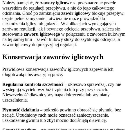
Należy pamiętać, że
zawory iglicowe
są przeznaczone przede
wszystkim do regulacji przepływu, a nie do jego całkowitego
odcinania. Choć po zamknięciu
zawór iglicowy
blokuje przepływ,
częste pełne zamykanie i otwieranie może prowadzić do
uszkodzenia iglicy lub gniazda. W aplikacjach wymagających
zarówno regulacji, jak i pewnego odcięcia przepływu, zaleca się
stosowanie
zaworu iglicowego
w połączeniu z zaworem kulowym
na tej samej linii – zawór kulowy służy do szybkiego odcięcia, a
zawór iglicowy do precyzyjnej regulacji.
Konserwacja zaworów iglicowych
Prawidłowa konserwacja zaworów iglicowych zapewnia ich
długotrwałą i bezawaryjną pracę:
Regularna kontrola szczelności
– okresowo sprawdzaj, czy nie
występują wycieki wzdłuż trzpienia lub przy przyłączach.
Nieszczelność dławnicy wymaga dokręcenia lub wymiany
uszczelnienia.
Płynność działania
– pokrętło powinno obracać się płynnie, bez
zacięć. Utrudniony ruch może oznaczać zanieczyszczenie,
uszkodzenie gwintu lub zbyt mocno dociśniętą dławnicę.