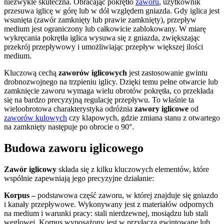
niezwykle skuteczna. Obracając pokrętło
zaworu
, użytkownik
przesuwa iglicę w górę lub w dół względem gniazda. Gdy iglica jest
wsunięta (zawór zamknięty lub prawie zamknięty), przepływ
medium jest ograniczony lub całkowicie zablokowany. W miarę
wykręcania pokrętła iglica wysuwa się z gniazda, zwiększając
przekrój przepływowy i umożliwiając przepływ większej ilości
medium.
Kluczową cechą
zaworów iglicowych
jest zastosowanie gwintu
drobnozwojnego na trzpieniu iglicy. Dzięki temu pełne otwarcie lub
zamknięcie zaworu wymaga wielu obrotów pokrętła, co przekłada
się na bardzo precyzyjną regulację przepływu. To właśnie ta
wieloobrotowa charakterystyka odróżnia
zawory iglicowe
od
zaworów kulowych
czy klapowych, gdzie zmiana stanu z otwartego
na zamknięty następuje po obrocie o 90°.
Budowa zaworu iglicowego
Zawór iglicowy
składa się z kilku kluczowych elementów, które
wspólnie zapewniają jego precyzyjne działanie:
Korpus –
podstawowa część zaworu, w której znajduje się gniazdo
i kanały przepływowe. Wykonywany jest z materiałów odpornych
na medium i warunki pracy: stali nierdzewnej, mosiądzu lub stali
węglowej. Korpus wyposażony jest w przyłącza gwintowane lub