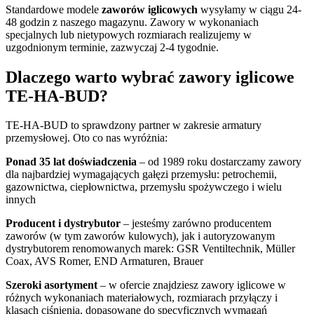
Standardowe modele
zaworów iglicowych
wysyłamy w ciągu 24-
48 godzin z naszego magazynu. Zawory w wykonaniach
specjalnych lub nietypowych rozmiarach realizujemy w
uzgodnionym terminie, zazwyczaj 2-4 tygodnie.
Dlaczego warto wybrać zawory iglicowe
TE-HA-BUD?
TE-HA-BUD to sprawdzony partner w zakresie armatury
przemysłowej. Oto co nas wyróżnia:
Ponad 35 lat doświadczenia
– od 1989 roku dostarczamy zawory
dla najbardziej wymagających gałęzi przemysłu: petrochemii,
gazownictwa, ciepłownictwa, przemysłu spożywczego i wielu
innych
Producent i dystrybutor
– jesteśmy zarówno producentem
zaworów (w tym zaworów kulowych), jak i autoryzowanym
dystrybutorem renomowanych marek: GSR Ventiltechnik, Müller
Coax, AVS Romer, END Armaturen, Brauer
Szeroki asortyment
– w ofercie znajdziesz zawory iglicowe w
różnych wykonaniach materiałowych, rozmiarach przyłączy i
klasach ciśnienia, dopasowane do specyficznych wymagań