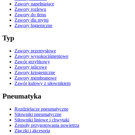
Zawory napełniające
Zawory rozlewu
Zawory do tlenu
Zawory dla myjni
Zawory higieniczne
Typ
Zawory przemysłowe
Zawory wysokociśnieniowe
Zawór grzybkowy
Zawory iglicowe
Zawory kriogeniczne
Zawory membranowe
Zawór kulowy z siłownikiem
Pneumatyka
Rozdzielacze pneumatyczne
Siłowniki pneumatyczne
Siłowniki liniowe i chwytaki
Zespoły przygotowania powietrza
Złączki i akcesoria