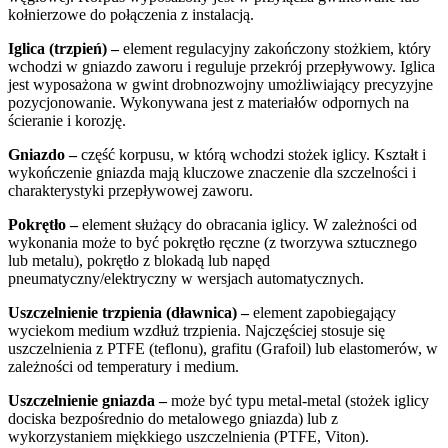
kołnierzowe do połączenia z instalacją.
Iglica (trzpień) –
element regulacyjny zakończony stożkiem, który
wchodzi w gniazdo zaworu i reguluje przekrój przepływowy. Iglica
jest wyposażona w gwint drobnozwojny umożliwiający precyzyjne
pozycjonowanie. Wykonywana jest z materiałów odpornych na
ścieranie i korozję.
Gniazdo –
część korpusu, w którą wchodzi stożek iglicy. Kształt i
wykończenie gniazda mają kluczowe znaczenie dla szczelności i
charakterystyki przepływowej zaworu.
Pokrętło –
element służący do obracania iglicy. W zależności od
wykonania może to być pokrętło ręczne (z tworzywa sztucznego
lub metalu), pokrętło z blokadą lub napęd
pneumatyczny/elektryczny w wersjach automatycznych.
Uszczelnienie trzpienia (dławnica) –
element zapobiegający
wyciekom medium wzdłuż trzpienia. Najczęściej stosuje się
uszczelnienia z PTFE (teflonu), grafitu (Grafoil) lub elastomerów, w
zależności od temperatury i medium.
Uszczelnienie gniazda –
może być typu metal-metal (stożek iglicy
dociska bezpośrednio do metalowego gniazda) lub z
wykorzystaniem miękkiego uszczelnienia (PTFE, Viton).