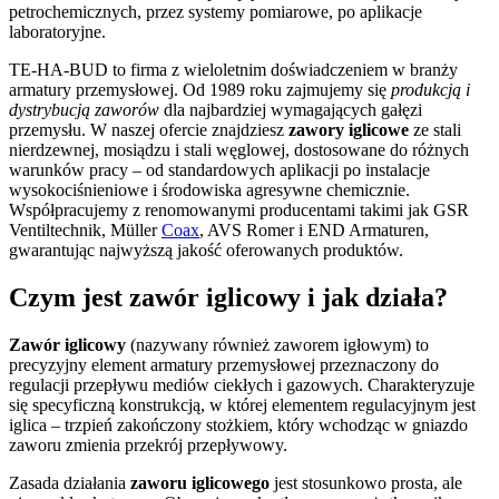
petrochemicznych, przez systemy pomiarowe, po aplikacje
laboratoryjne.
TE-HA-BUD to firma z wieloletnim doświadczeniem w branży
armatury przemysłowej. Od 1989 roku zajmujemy się
produkcją i
dystrybucją zaworów
dla najbardziej wymagających gałęzi
przemysłu. W naszej ofercie znajdziesz
zawory iglicowe
ze stali
nierdzewnej, mosiądzu i stali węglowej, dostosowane do różnych
warunków pracy – od standardowych aplikacji po instalacje
wysokociśnieniowe i środowiska agresywne chemicznie.
Współpracujemy z renomowanymi producentami takimi jak GSR
Ventiltechnik, Müller
Coax
, AVS Romer i END Armaturen,
gwarantując najwyższą jakość oferowanych produktów.
Czym jest zawór iglicowy i jak działa?
Zawór iglicowy
(nazywany również zaworem igłowym) to
precyzyjny element armatury przemysłowej przeznaczony do
regulacji przepływu mediów ciekłych i gazowych. Charakteryzuje
się specyficzną konstrukcją, w której elementem regulacyjnym jest
iglica – trzpień zakończony stożkiem, który wchodząc w gniazdo
zaworu zmienia przekrój przepływowy.
Zasada działania
zaworu iglicowego
jest stosunkowo prosta, ale