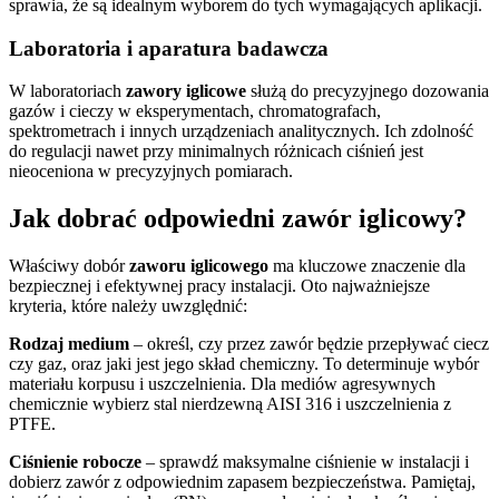
sprawia, że są idealnym wyborem do tych wymagających aplikacji.
Laboratoria i aparatura badawcza
W laboratoriach
zawory iglicowe
służą do precyzyjnego dozowania
gazów i cieczy w eksperymentach, chromatografach,
spektrometrach i innych urządzeniach analitycznych. Ich zdolność
do regulacji nawet przy minimalnych różnicach ciśnień jest
nieoceniona w precyzyjnych pomiarach.
Jak dobrać odpowiedni zawór iglicowy?
Właściwy dobór
zaworu iglicowego
ma kluczowe znaczenie dla
bezpiecznej i efektywnej pracy instalacji. Oto najważniejsze
kryteria, które należy uwzględnić:
Rodzaj medium
– określ, czy przez zawór będzie przepływać ciecz
czy gaz, oraz jaki jest jego skład chemiczny. To determinuje wybór
materiału korpusu i uszczelnienia. Dla mediów agresywnych
chemicznie wybierz stal nierdzewną AISI 316 i uszczelnienia z
PTFE.
Ciśnienie robocze
– sprawdź maksymalne ciśnienie w instalacji i
dobierz zawór z odpowiednim zapasem bezpieczeństwa. Pamiętaj,