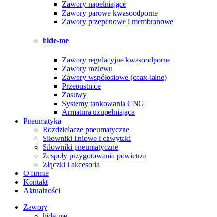
Zawory napełniające
Zawory parowe kwasoodporne
Zawory przeponowe i membranowe
hide-me
Zawory regulacyjne kwasoodporne
Zawory rozlewu
Zawory współosiowe (coax-ialne)
Przepustnice
Zasuwy
Systemy tankowania CNG
Armatura uzupełniająca
Pneumatyka
Rozdzielacze pneumatyczne
Siłowniki liniowe i chwytaki
Siłowniki pneumatyczne
Zespoły przygotowania powietrza
Złączki i akcesoria
O firmie
Kontakt
Aktualności
Zawory
hide-me