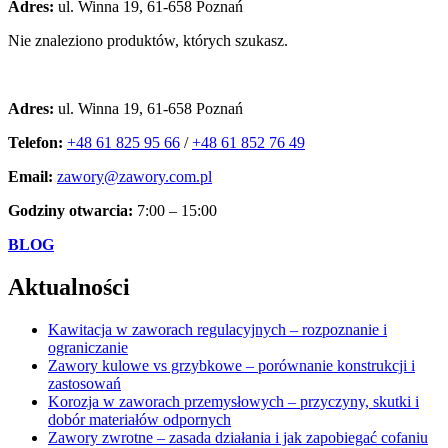
Adres:
ul. Winna 19, 61-658 Poznań
Nie znaleziono produktów, których szukasz.
Kontakt
Adres:
ul. Winna 19, 61-658 Poznań
Telefon:
+48 61 825 95 66
/
+48 61 852 76 49
Email:
zawory@zawory.com.pl
Godziny otwarcia:
7:00 – 15:00
BLOG
Aktualności
Kawitacja w zaworach regulacyjnych – rozpoznanie i
ograniczanie
Zawory kulowe vs grzybkowe – porównanie konstrukcji i
zastosowań
Korozja w zaworach przemysłowych – przyczyny, skutki i
dobór materiałów odpornych
Zawory zwrotne – zasada działania i jak zapobiegać cofaniu