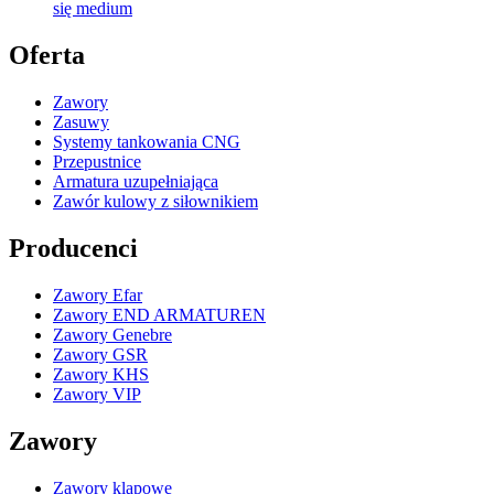
się medium
Oferta
Zawory
Zasuwy
Systemy tankowania CNG
Przepustnice
Armatura uzupełniająca
Zawór kulowy z siłownikiem
Producenci
Zawory Efar
Zawory END ARMATUREN
Zawory Genebre
Zawory GSR
Zawory KHS
Zawory VIP
Zawory
Zawory klapowe