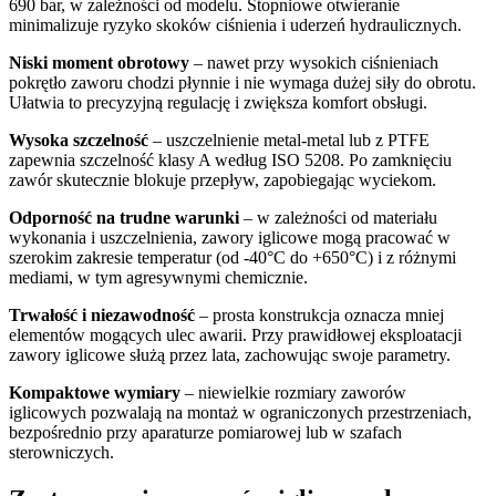
690 bar, w zależności od modelu. Stopniowe otwieranie
minimalizuje ryzyko skoków ciśnienia i uderzeń hydraulicznych.
Niski moment obrotowy
– nawet przy wysokich ciśnieniach
pokrętło zaworu chodzi płynnie i nie wymaga dużej siły do obrotu.
Ułatwia to precyzyjną regulację i zwiększa komfort obsługi.
Wysoka szczelność
– uszczelnienie metal-metal lub z PTFE
zapewnia szczelność klasy A według ISO 5208. Po zamknięciu
zawór skutecznie blokuje przepływ, zapobiegając wyciekom.
Odporność na trudne warunki
– w zależności od materiału
wykonania i uszczelnienia, zawory iglicowe mogą pracować w
szerokim zakresie temperatur (od -40°C do +650°C) i z różnymi
mediami, w tym agresywnymi chemicznie.
Trwałość i niezawodność
– prosta konstrukcja oznacza mniej
elementów mogących ulec awarii. Przy prawidłowej eksploatacji
zawory iglicowe służą przez lata, zachowując swoje parametry.
Kompaktowe wymiary
– niewielkie rozmiary zaworów
iglicowych pozwalają na montaż w ograniczonych przestrzeniach,
bezpośrednio przy aparaturze pomiarowej lub w szafach
sterowniczych.