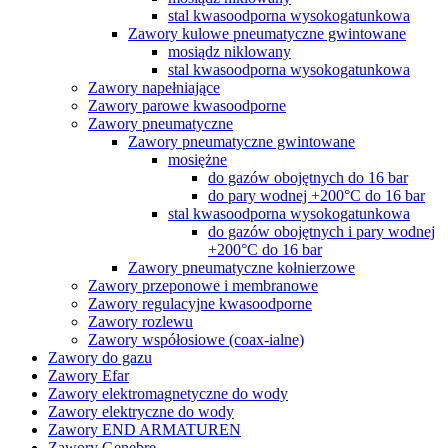
stal kwasoodporna wysokogatunkowa
Zawory kulowe pneumatyczne gwintowane
mosiądz niklowany
stal kwasoodporna wysokogatunkowa
Zawory napełniające
Zawory parowe kwasoodporne
Zawory pneumatyczne
Zawory pneumatyczne gwintowane
mosiężne
do gazów obojętnych do 16 bar
do pary wodnej +200°C do 16 bar
stal kwasoodporna wysokogatunkowa
do gazów obojętnych i pary wodnej
+200°C do 16 bar
Zawory pneumatyczne kołnierzowe
Zawory przeponowe i membranowe
Zawory regulacyjne kwasoodporne
Zawory rozlewu
Zawory współosiowe (coax-ialne)
Zawory do gazu
Zawory Efar
Zawory elektromagnetyczne do wody
Zawory elektryczne do wody
Zawory END ARMATUREN
Zawory Genebre