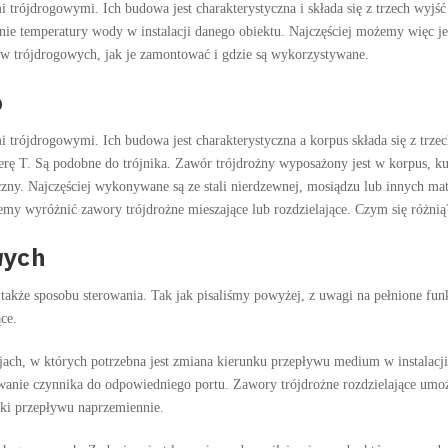
rójdrogowymi. Ich budowa jest charakterystyczna i składa się z trzech wyjść 
ie temperatury wody w instalacji danego obiektu. Najczęściej możemy więc j
w trójdrogowych, jak je zamontować i gdzie są wykorzystywane.
o
trójdrogowymi. Ich budowa jest charakterystyczna a korpus składa się z trze
erę T. Są podobne do trójnika. Zawór trójdrożny wyposażony jest w korpus, ku
czny. Najczęściej wykonywane są ze stali nierdzewnej, mosiądzu lub innych ma
emy wyróżnić zawory trójdrożne mieszające lub rozdzielające. Czym się różnią
wych
kże sposobu sterowania. Tak jak pisaliśmy powyżej, z uwagi na pełnione fun
ce.
jach, w których potrzebna jest zmiana kierunku przepływu medium w instalacji
wanie czynnika do odpowiedniego portu. Zawory trójdrożne rozdzielające umoż
ki przepływu naprzemiennie.