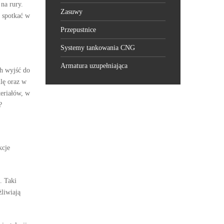
na rury.
Zasuwy
e spotkać w
Przepustnice
Systemy tankowania CNG
Armatura uzupełniająca
ch wyjść do
lę oraz w
teriałów, w
?
kcje
. Taki
liwiają