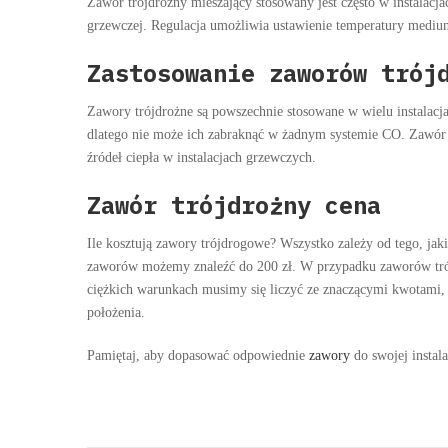
Zawór trójdrożny mieszający stosowany jest często w instalacja
grzewczej. Regulacja umożliwia ustawienie temperatury medium w
Zastosowanie zaworów trój
Zawory trójdrożne są powszechnie stosowane w wielu instalac
dlatego nie może ich zabraknąć w żadnym systemie CO. Zawór t
źródeł ciepła w instalacjach grzewczych.
Zawór trójdrożny cena
Ile kosztują zawory trójdrogowe? Wszystko zależy od tego, jak
zaworów możemy znaleźć do 200 zł. W przypadku zaworów tró
ciężkich warunkach musimy się liczyć ze znaczącymi kwotami, 
położenia.
Pamiętaj, aby dopasować odpowiednie
zawory
do swojej instal