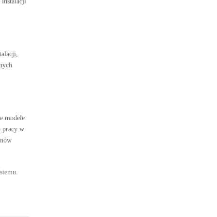
instalacji
alacji,
żnych
ze modele
o pracy w
tanów
ystemu.