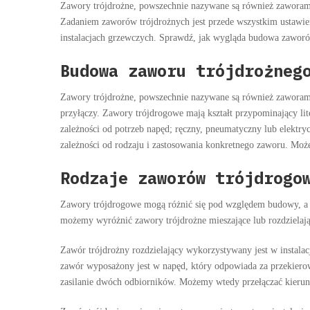
Zawory trójdrożne, powszechnie nazywane są również zaworami t
Zadaniem zaworów trójdrożnych jest przede wszystkim ustawien
instalacjach grzewczych. Sprawdź, jak wygląda budowa zaworó
Budowa zaworu trójdrożneg
Zawory trójdrożne, powszechnie nazywane są również zaworami 
przyłączy. Zawory trójdrogowe mają kształt przypominający lit
zależności od potrzeb napęd; ręczny, pneumatyczny lub elektry
zależności od rodzaju i zastosowania konkretnego zaworu. Moż
Rodzaje zaworów trójdrogo
Zawory trójdrogowe mogą różnić się pod względem budowy, a ta
możemy wyróżnić zawory trójdrożne mieszające lub rozdzielają
Zawór trójdrożny rozdzielający wykorzystywany jest w instalac
zawór wyposażony jest w napęd, który odpowiada za przekiero
zasilanie dwóch odbiorników. Możemy wtedy przełączać kierun