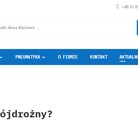
+48 61 8
PNEUMATYKA
O FIRMIE
KONTAKT
AKTUALN
ójdrożny?