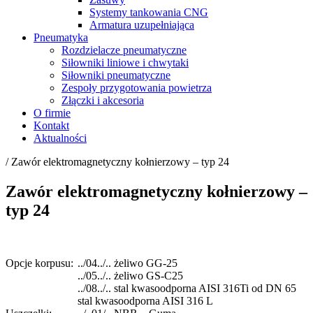
Systemy tankowania CNG
Armatura uzupełniająca
Pneumatyka
Rozdzielacze pneumatyczne
Siłowniki liniowe i chwytaki
Siłowniki pneumatyczne
Zespoły przygotowania powietrza
Złączki i akcesoria
O firmie
Kontakt
Aktualności
/
Zawór elektromagnetyczny kołnierzowy – typ 24
Zawór elektromagnetyczny kołnierzowy –
typ 24
Opcje korpusu:
../04../.. żeliwo GG-25
../05../.. żeliwo GS-C25
../08../.. stal kwasoodporna AISI 316Ti od DN 65
stal kwasoodporna AISI 316 L