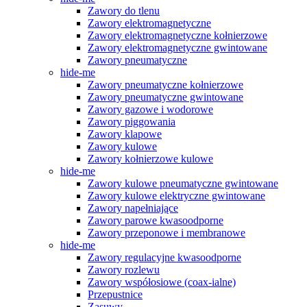
Zawory do tlenu
Zawory elektromagnetyczne
Zawory elektromagnetyczne kołnierzowe
Zawory elektromagnetyczne gwintowane
Zawory pneumatyczne
hide-me
Zawory pneumatyczne kołnierzowe
Zawory pneumatyczne gwintowane
Zawory gazowe i wodorowe
Zawory piggowania
Zawory klapowe
Zawory kulowe
Zawory kołnierzowe kulowe
hide-me
Zawory kulowe pneumatyczne gwintowane
Zawory kulowe elektryczne gwintowane
Zawory napełniające
Zawory parowe kwasoodporne
Zawory przeponowe i membranowe
hide-me
Zawory regulacyjne kwasoodporne
Zawory rozlewu
Zawory współosiowe (coax-ialne)
Przepustnice
Zasuwy