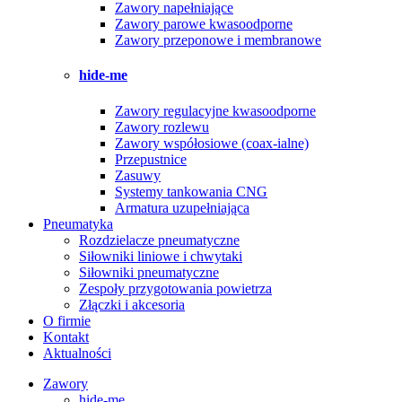
Zawory napełniające
Zawory parowe kwasoodporne
Zawory przeponowe i membranowe
hide-me
Zawory regulacyjne kwasoodporne
Zawory rozlewu
Zawory współosiowe (coax-ialne)
Przepustnice
Zasuwy
Systemy tankowania CNG
Armatura uzupełniająca
Pneumatyka
Rozdzielacze pneumatyczne
Siłowniki liniowe i chwytaki
Siłowniki pneumatyczne
Zespoły przygotowania powietrza
Złączki i akcesoria
O firmie
Kontakt
Aktualności
Zawory
hide-me