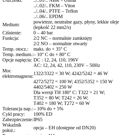
Uszczelki:
../..01/.. NBR – Guma
../..02/.. FKM – Viton
../..04/.. PTFE – Teflon
../..06/.. EPDM
powietrze, neutralne gazy, płyny, lekkie oleje
Medium:
(lepkość 22 mm2/s)
Ciśnienie:
0 – 40 bar
Funkcja:
2/2 NC – normalnie zamknięty
2/2 NO – normalnie otwarty
Temp. otocz.:
maks. do + 35° C
Temp. medium.:
– 10° C do + 80° C
Opcje napięcia:
DC : 12, 24, 110, 196V
AC: 12, 24, 42, 110, 230V – 50Hz
Moc
1322/3322 = 30 W; 4242/5242 = 46 W
elektromagnesu:
4272/5272 = 100 W; 4352/5352 = 150 W
4402/5402 = 250 W
Dla wersji TH 180° C: T322 = 21 W;
T352 = 80 W; T242 = 26 W;
T402 = 180 W; T272 = 60 W
Tolerancja nap.:
– 10% do + 5%
Cykl pracy:
100% ED
Zabezpieczenie:
IP65
Wskaźnik
opcja – EH (dostępne od DN20)
położ.: