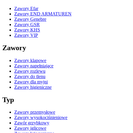
Zawory Efar
Zawory END ARMATUREN
Zawory Genebre
Zawory GSR
Zawory KHS
Zawory VIP
Zawory
Zawory klapowe
Zawory napełniające
Zawory rozlewu
Zawory do tlenu
Zawory dla myjni
Zawory higieniczne
Typ
Zawory przemysłowe
Zawory wysokociśnieniowe
Zawór grzybkowy
Zawory iglicowe