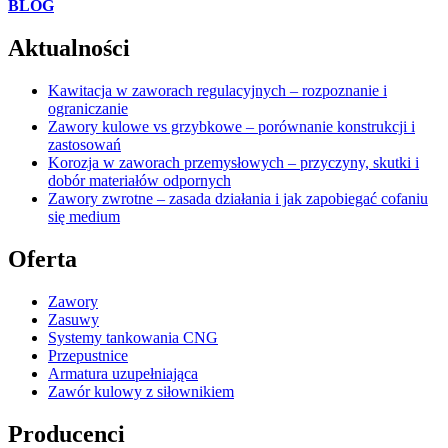
BLOG
Aktualności
Kawitacja w zaworach regulacyjnych – rozpoznanie i
ograniczanie
Zawory kulowe vs grzybkowe – porównanie konstrukcji i
zastosowań
Korozja w zaworach przemysłowych – przyczyny, skutki i
dobór materiałów odpornych
Zawory zwrotne – zasada działania i jak zapobiegać cofaniu
się medium
Oferta
Zawory
Zasuwy
Systemy tankowania CNG
Przepustnice
Armatura uzupełniająca
Zawór kulowy z siłownikiem
Producenci