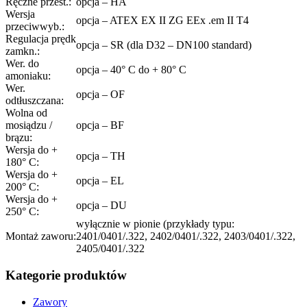
Ręczne przest.:
opcja – HA
Wersja
opcja – ATEX EX II ZG EEx .em II T4
przeciwwyb.:
Regulacja prędk
opcja – SR (dla D32 – DN100 standard)
zamkn.:
Wer. do
opcja – 40° C do + 80° C
amoniaku:
Wer.
opcja – OF
odtłuszczana:
Wolna od
mosiądzu /
opcja – BF
brązu:
Wersja do +
opcja – TH
180° C:
Wersja do +
opcja – EL
200° C:
Wersja do +
opcja – DU
250° C:
wyłącznie w pionie (przykłady typu:
Montaż zaworu:
2401/0401/.322, 2402/0401/.322, 2403/0401/.322,
2405/0401/.322
Kategorie produktów
Zawory